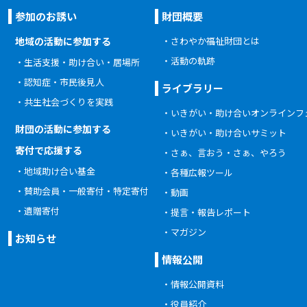
参加のお誘い
財団概要
地域の活動に参加する
さわやか福祉財団とは
活動の軌跡
生活支援・助け合い・居場所
認知症・市民後見人
ライブラリー
共生社会づくりを実践
いきがい・助け合いオンラインフ
財団の活動に参加する
いきがい・助け合いサミット
寄付で応援する
さぁ、言おう・さぁ、やろう
地域助け合い基金
各種広報ツール
賛助会員・一般寄付・特定寄付
動画
遺贈寄付
提言・報告レポート
マガジン
お知らせ
情報公開
情報公開資料
役員紹介