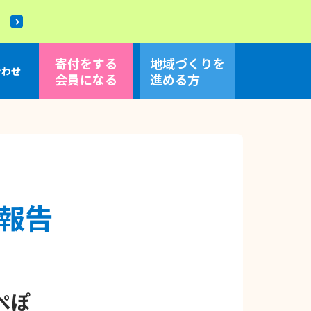
！
寄付をする
地域づくり
を
合わせ
会員になる
進める方
報告
ぺぽ