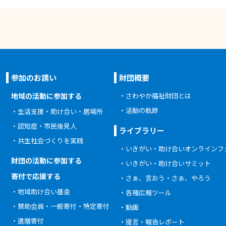
参加のお誘い
財団概要
地域の活動に参加する
さわやか福祉財団とは
活動の軌跡
生活支援・助け合い・居場所
認知症・市民後見人
ライブラリー
共生社会づくりを実践
いきがい・助け合いオンラインフ
財団の活動に参加する
いきがい・助け合いサミット
寄付で応援する
さぁ、言おう・さぁ、やろう
地域助け合い基金
各種広報ツール
賛助会員・一般寄付・特定寄付
動画
遺贈寄付
提言・報告レポート