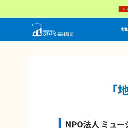
参
「
NPO法人 ミュ