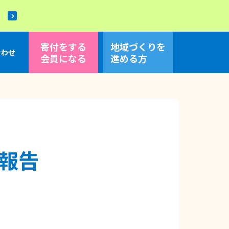
！
寄付をする
地域づくり
を
合わせ
会員になる
進める方
報告