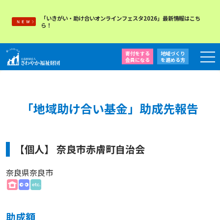
「いきがい・助け合いオンラインフェスタ2026」最新情報はこち
ら！
寄付をする
地域づくり
会員になる
を
進める方
「地域助け合い基金」助成先報告
【個人】 奈良市赤膚町自治会
奈良県奈良市
助成額