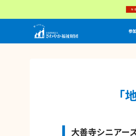
参
「
大善寺シニアー