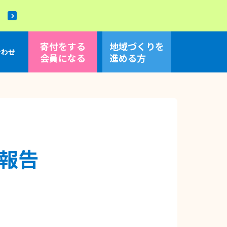
！
寄付をする
地域づくり
を
合わせ
会員になる
進める方
報告