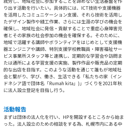
就労し、地域社会に参加することを諦めない生活基盤を作
り出す活動を行いたい。具体的には、ICT技術や支援機器
を活用したコミュニケーション支援、それら技術を活用し
たデザイン製作や縫工作業、さらには生涯の学びの機会を
確保し、地域社会に発信・貢献することで重症心身障害児
者とその家族の社会参加の機会を確保する。そのために、
地域で活躍する講師やボランティアをはじめとして支援機
器エンジニアや講師、特別支援学校教職員・障害福祉サー
ビス事業所スタッフ等と連携し、定期的な学習会や訪問ま
たは通所による学習支援の実施、製作作品や販売品の定期
的な出店を目指す。このような活動を通じて誰もが地域社
会と繋がり、学び、働き、生活できる「私たちの家（イン
ドネシア語で団体名「Rumah kita」)」づくりを2021年秋
に法人設立登記を目指し行う。
活動報告
まずは団体の法人化を行い、HPを開設するところから始ま
った。法人設立のための相談をする為、札幌市内にある中