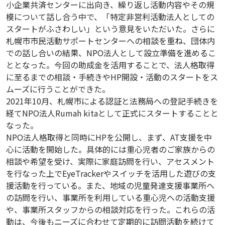
小企業共済センターに出向き、繰り返し活動内容やその規
模について話し合う中で、「特定非営利活動法人としての
スタートがふさわしい」という意見をいただいた。さらに
札幌市市民活動サポートセンターへの相談を重ね、団体内
での話し合いの結果、NPO法人として設立準備を進めるこ
ととなった。今回の助成金を活用することで、法人格取得
に至るまでの相談・手続きやHP開設・活動のスタートをス
ムーズに行うことができた。
2021年10月、札幌市による認証と法務局への登記手続きを
経てNPO法人Rumah kitaとして正式にスタートすることと
なった。
NPO法人格取得と同時にHPを公開し、まず、AT支援を中
心に活動を開始した。具体的には重心児者のご家族からの
相談や希望を受け、実際に家庭訪問を行い、アセスメント
を行なった上でEyeTrackerやスイッチを活用した遊びの支
援活動を行っている。また、地域の児童発達支援事業所へ
の訪問を行い、事業所を利用している重心児への活動支援
や、事業所スタッフからの相談対応を行った。これらの活
動は、今後もニーズに合わせて定期的に訪問活動を続けて