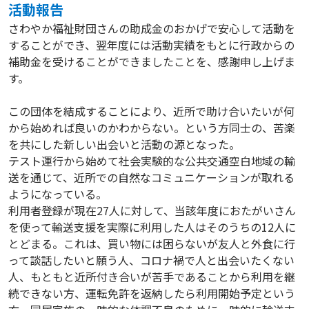
活動報告
さわやか福祉財団さんの助成金のおかげで安心して活動を
することができ、翌年度には活動実績をもとに行政からの
補助金を受けることができましたことを、感謝申し上げま
す。
この団体を結成することにより、近所で助け合いたいが何
から始めれば良いのかわからない。という方同士の、苦楽
を共にした新しい出会いと活動の源となった。
テスト運行から始めて社会実験的な公共交通空白地域の輸
送を通じて、近所での自然なコミュニケーションが取れる
ようになっている。
利用者登録が現在27人に対して、当該年度におたがいさん
を使って輸送支援を実際に利用した人はそのうちの12人に
とどまる。これは、買い物には困らないが友人と外食に行
って談話したいと願う人、コロナ禍で人と出会いたくない
人、もともと近所付き合いが苦手であることから利用を継
続できない方、運転免許を返納したら利用開始予定という