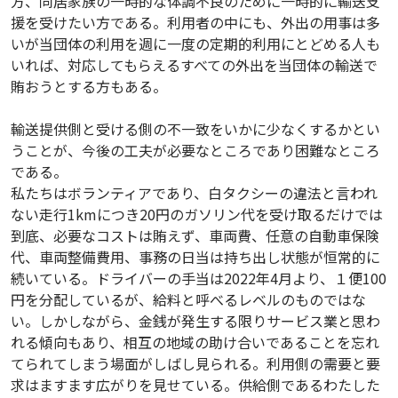
方、同居家族の一時的な体調不良のために一時的に輸送支
援を受けたい方である。利用者の中にも、外出の用事は多
いが当団体の利用を週に一度の定期的利用にとどめる人も
いれば、対応してもらえるすべての外出を当団体の輸送で
賄おうとする方もある。
輸送提供側と受ける側の不一致をいかに少なくするかとい
うことが、今後の工夫が必要なところであり困難なところ
である。
私たちはボランティアであり、白タクシーの違法と言われ
ない走行1kmにつき20円のガソリン代を受け取るだけでは
到底、必要なコストは賄えず、車両費、任意の自動車保険
代、車両整備費用、事務の日当は持ち出し状態が恒常的に
続いている。ドライバーの手当は2022年4月より、１便100
円を分配しているが、給料と呼べるレベルのものではな
い。しかしながら、金銭が発生する限りサービス業と思わ
れる傾向もあり、相互の地域の助け合いであることを忘れ
てられてしまう場面がしばし見られる。利用側の需要と要
求はますます広がりを見せている。供給側であるわたした