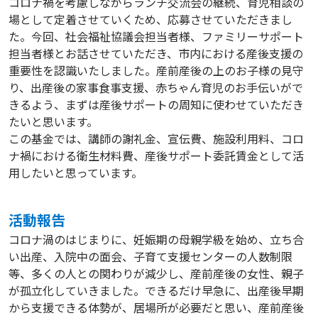
コロナ禍を考慮しながらランチ交流会の継続、育児相談の
場として定着させていくため、応募させていただきまし
た。今回、社会福祉協議会担当者様、ファミリーサポート
担当者様とお話させていただき、市内における産後支援の
重要性を認識いたしました。産前産後の上のお子様の見守
り、出産後の家事食事支援、赤ちゃん育児のお手伝いがで
きるよう、まずは産後サポートの周知に使わせていただき
たいと思います。
この基金では、講師の謝礼金、宣伝費、施設利用料、コロ
ナ禍における衛生材料費、産後サポート委託賃金として活
用したいと思っています。
活動報告
コロナ渦のはじまりに、妊娠期の母親学級を始め、立ち合
い出産、入院中の面会、子育て支援センターの人数制限
等、多くの人との関わりが減少し、産前産後の女性、親子
が孤立化していきました。できるだけ早急に、出産後早期
から支援できる体勢が、居場所が必要だと思い、産前産後