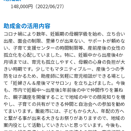
148,000円
（
2022/06/27
）
助成⾦の活⽤内容
コロナ禍により数年、妊娠期の母親学級を始め、立ち合い
出産、面会の制限、里帰りが出来ない、サポートが頼めな
い、子育て支援センターの時間制限等、産前産後の女性の
孤立化を心配していました。特に、妊娠中から出産後4か
月頃までは、育児も孤立しやすく、母親の心身の負担が大
きい時期です。少しでもマタニティブルー、産後うつの予
防をはかるため、助産師に気軽に育児相談ができる場とし
て「妊婦さん＆産後ママサロン」を立ち上げました。今後
も、市内で妊娠中～出産後1年前後の中で仲間作りを兼ね
た、親子講座を開催することで地域の中での顔見知りを増
やし、子育ての共有ができる仲間と自治会への参加を勧め
てまいります。飯能市には、子どもから大人、年配の方へ
と繋がる事が出来る大きなお祭りがありますので、地域の
案内役として活動していきたいと思っています。今後も、