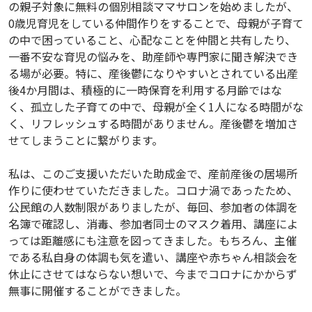
の親子対象に無料の個別相談ママサロンを始めましたが、
0歳児育児をしている仲間作りをすることで、母親が子育て
の中で困っていること、心配なことを仲間と共有したり、
一番不安な育児の悩みを、助産師や専門家に聞き解決でき
る場が必要。特に、産後鬱になりやすいとされている出産
後4か月間は、積極的に一時保育を利用する月齢ではな
く、孤立した子育ての中で、母親が全く1人になる時間がな
く、リフレッシュする時間がありません。産後鬱を増加さ
せてしまうことに繋がります。
私は、このご支援いただいた助成金で、産前産後の居場所
作りに使わせていただきました。コロナ渦であったため、
公民館の人数制限がありましたが、毎回、参加者の体調を
名簿で確認し、消毒、参加者同士のマスク着用、講座によ
っては距離感にも注意を図ってきました。もちろん、主催
である私自身の体調も気を遣い、講座や赤ちゃん相談会を
休止にさせてはならない想いで、今までコロナにかからず
無事に開催することができました。