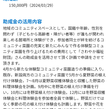
150,000円
（
2024/03/29
）
助成⾦の活⽤内容
地域のコミュニティスペースとして，国籍や年齢，性別を
問わず（子どもから高齢者・障がい者等）が誰もが関われ
楽しめる居場所と体験ができ，参加者同士が絆を紡げるコ
ミュニティ菜園の充実と新たにみんなで作る体験型コミュ
ニティ菜園を作り上げるための費用として「さわやか福祉
財団」さんの助成金を活用させて頂く計画で申請をさせて
頂きます。
4月から新たな体験型コミュニティ菜園造りの準備に入り，
既存，新設両方のコミュニティ菜園で5月から夏野菜の植え
付け体験会，7～8月は夏野菜収穫体験会と収穫した野菜の
料理体験会を計画。9月中に冬野菜の植え付け準備を行
い，10月には冬野菜植え付け体験会。12月には冬野菜収穫
体験会と料理体験会を参加者全員で体験し，野菜だけでは
なく季節の花の植え付け体験会も計画します。野菜や花を