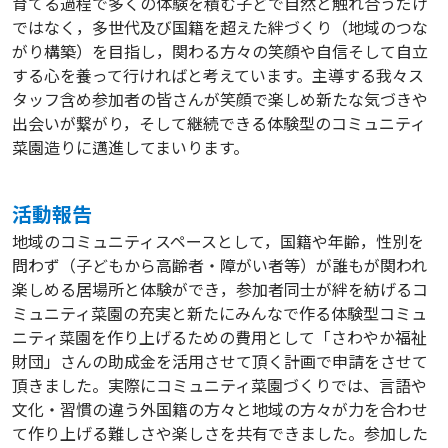
育てる過程で多くの体験を積む子どで自然と触れ合うだけ
ではなく，多世代及び国籍を超えた絆づくり（地域のつな
がり構築）を目指し，関わる方々の笑顔や自信そして自立
する心を養って行ければと考えています。主導する我々ス
タッフ含め参加者の皆さんが笑顔で楽しめ新たな気づきや
出会いが繋がり，そして継続できる体験型のコミュニティ
菜園造りに邁進してまいります。
活動報告
地域のコミュニティスペースとして，国籍や年齢，性別を
問わず（子どもから高齢者・障がい者等）が誰もが関われ
楽しめる居場所と体験ができ，参加者同士が絆を紡げるコ
ミュニティ菜園の充実と新たにみんなで作る体験型コミュ
ニティ菜園を作り上げるための費用として「さわやか福祉
財団」さんの助成金を活用させて頂く計画で申請をさせて
頂きました。実際にコミュニティ菜園づくりでは、言語や
文化・習慣の違う外国籍の方々と地域の方々が力を合わせ
て作り上げる難しさや楽しさを共有できました。参加した