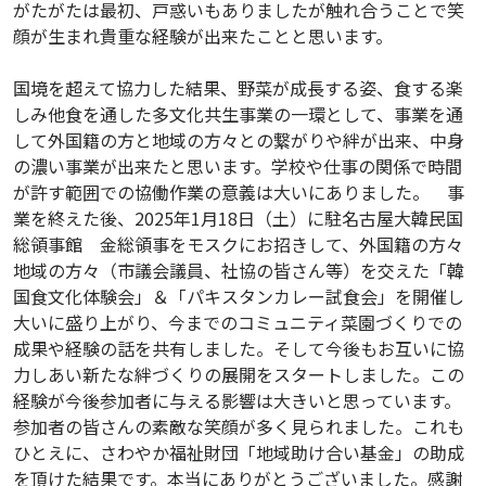
がたがたは最初、戸惑いもありましたが触れ合うことで笑
顔が生まれ貴重な経験が出来たことと思います。
国境を超えて協力した結果、野菜が成長する姿、食する楽
しみ他食を通した多文化共生事業の一環として、事業を通
して外国籍の方と地域の方々との繋がりや絆が出来、中身
の濃い事業が出来たと思います。学校や仕事の関係で時間
が許す範囲での協働作業の意義は大いにありました。 事
業を終えた後、2025年1月18日（土）に駐名古屋大韓民国
総領事館 金総領事をモスクにお招きして、外国籍の方々
地域の方々（市議会議員、社協の皆さん等）を交えた「韓
国食文化体験会」＆「パキスタンカレー試食会」を開催し
大いに盛り上がり、今までのコミュニティ菜園づくりでの
成果や経験の話を共有しました。そして今後もお互いに協
力しあい新たな絆づくりの展開をスタートしました。この
経験が今後参加者に与える影響は大きいと思っています。
参加者の皆さんの素敵な笑顔が多く見られました。これも
ひとえに、さわやか福祉財団「地域助け合い基金」の助成
を頂けた結果です。本当にありがとうございました。感謝