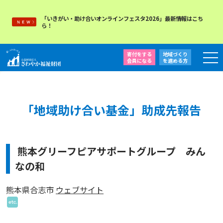
「いきがい・助け合いオンラインフェスタ2026」最新情報はこち
ら！
寄付をする
地域づくり
会員になる
を
進める方
「地域助け合い基金」助成先報告
熊本グリーフピアサポートグループ みん
なの和
熊本県合志市
ウェブサイト