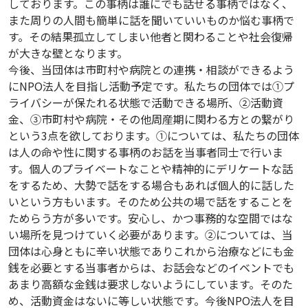
しております。この事柄は誰にでも話せる事柄ではなく、
また周りの人間も簡単に話を聞いていいものか悩む事柄で
す。その結果孤立してしまい他者と関わることや社会復帰
が大きな壁となります。
今後、当団体は市町村や病院との連携・相談ができるよう
にNPO法人を目指し活動予定です。私たちの団体では①プ
ライバシーが保たれる状態で活動できる場所、②活動資
金、③市町村や病院・その他周産期に関わる方との繋がり
という3点を欲しております。①については、私たちの団体
は人の命や性に関する事柄のお話を当事者同士で行いま
す。個人のプライベートなことや精神的にデリケートな話
をするため、大勢で話をする場合もあれば個人的に話した
いという方もいます。そのため公共の場で話をすることを
ためらう方が多いです。安心し、かつ事務的な空間ではな
い場所を見つけていく必要があります。②については、当
団体は心身ともに辛い状態でありこれから治療などにも金
銭を必要とする当事者からは、お話会などのイベントでも
あまり高額な金銭は要求しないようにしています。そのた
め、活動資金はないに等しい状態です。今後NPO法人を目