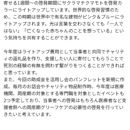
寄せる1週間～の啓発期間にサクラマチクマモトを啓発カ
ラーにライトアップしています。世界的な啓発習慣のた
め、この時期は世界中で有名な建物がピンク＆ブルーにラ
イトアップされます。光は言葉を交わさなくても「一人で
はない」「亡くなった赤ちゃんのことを想っている」とい
う気持ちを共有することができます。
今年度はライトアップ費用として当事者と共同でチャリテ
ィの返礼品を作り、支援したい人に寄付してもらうことで
死別の経験の有無を問わず繋がりをつくることができれば
と思っています。
また、今回の助成金を活用し会のパンフレットを新規に作
成。毎月のお話会やチャリティ物品制作時、今年度は医療
機関、周産期の対象とする専門職を対象としたイベントも
2つ予定しており、当事者への啓発はもちろん医療者など支
援者側への周産期グリーフケアの必要性の啓発を行ってい
きたいと考えています。