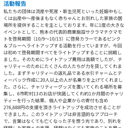
活動報告
私たちの団体は流産や死産・新生児死といった妊娠中もし
くは出産中～産後まもなく赤ちゃんとお別れした家族の居
場所を提供することを主としております。年に1度の大きな
イベントとして、熊本の代表的商業施設サクラマチクマモ
トを啓発期間（10/9～10/15）に啓発カラーであるピンク
＆ブルーへライトアップする活動を行っていますが、今回
は初めて啓発期間すべてをライトアップすることに挑戦し
ました。そのためにライトアップ費用は高額でしたが、チ
ャリティーのためにたくさんの人たちが力を貸してくれま
した。まずチャリティーの返礼品である水引チャームとテ
ィーバック作成に20人以上の人が名乗りを上げてくれまし
た。さらに、チャリティーグッズを置いてくれる場所を募
集し、6市町村13のお店が快諾してくれ約1か月間のチャリ
ティーを行った結果、個人や企業からの寄付も含め
276,688円の支援を頂きライトアップを成功させることが
できました。このライトアップは非言語的なアプローチ
で、言葉はなくても亡くなった子を想う光であり、別れを
経験した家族への支援、経験はなくても家族のことを想っ