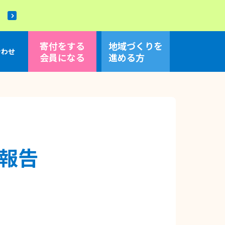
！
寄付をする
地域づくり
を
合わせ
会員になる
進める方
報告