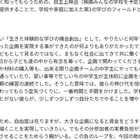
く知ってもらうための、自主上映会（映画みんなの学校を予定
提供することで、学校や家庭に加えた第3の学びのフィールド
い「生きた体験的な学びの機会創出」として、やりたいと何年
った企画を実現する事ができたのが何よりもありがたかったで
どもとして見るのではなく、まもなく社会に出てきて共に働く
初から子ども達の中から有志を募って、企画で関わってくださ
や材料の購入等も、出来る限り企画チームの中学生にやっても
通っていたり、習い事等で忙しい今の中学生が主体的に企画を
頼の練習の連続でした。そうした意味では、彼らの伸び代を信
わってもらう空気づくりに、一番時間と手間をかけました。学
とがない彼らが、少しずつ少しずつ自分たちでやることを増や
ため、自由度は在りますが、大きな企画になると資金をどうす
描くことを実現していきたい。でもその分参加者の実費負担が
させることをためらう親がいる。この負のループを、今回の助