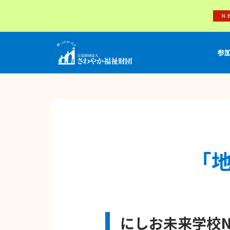
参
「
にしお未来学校N