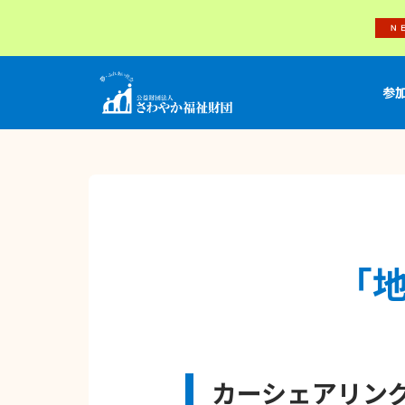
参
「
カーシェアリン