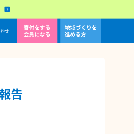
！
寄付をする
地域づくり
を
合わせ
会員になる
進める方
報告