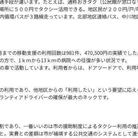
通手段が違います。たとえば、通称おきタク（公民館が窓口な
場所に５００円でタクシー活用できる。地区民が２００円/戸/
内循環バスが３路線走っています。北部地区連絡バス、中川地
年9月までの移動支援の利用回数は981件、470,500円の実績で
の方で、1ｋｍから13ｋｍの病院への往復が多い状況です。
台の車で活動しています。利用者からは、ドアツードアで、利用
の利用であり、他地区からの「利用したい」という要望に応え
ランティアドライバーの確保が最大のネックです。
割であり、一番いいのは市の援助制度によるタクシー利用の推進
と。実費との差額は市が補填する公共交通のシステムとして進