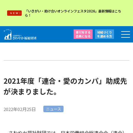
「いきがい・助け合いオンラインフェスタ2026」最新情報はこち
ら！
寄付をする
地域づくり
会員になる
を
進める方
2021年度「連合・愛のカンパ」助成先
が決まりました。
2022年02月25日
ニュース
さわやか福祉財団では、日本労働組合総連合会（連合）