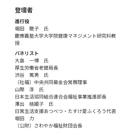
登壇者
進行役
堀田 聰子 氏
慶應義塾大学大学院健康マネジメント研究科教
授
パネリスト
大島 一博 氏
厚生労働省老健局長
渋谷 篤男 氏
（社福）中央共同募金会常務理事
山際 淳 氏
日本生活協同組合連合会福祉事業推進部長
澤出 桃姫子 氏
日常生活支援あつべつ・たすけ愛ふくろう代表
堀田 力
（公財）さわやか福祉財団会長