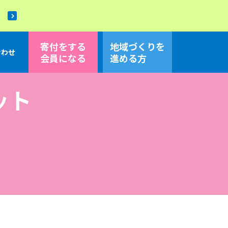
！
寄付をする
地域づくり
を
合わせ
会員になる
進める方
ット