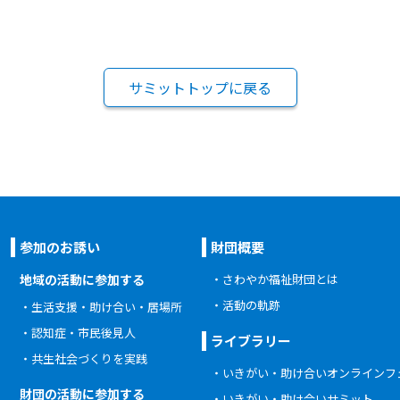
サミットトップに戻る
参加のお誘い
財団概要
地域の活動に参加する
さわやか福祉財団とは
活動の軌跡
生活支援・助け合い・居場所
認知症・市民後見人
ライブラリー
共生社会づくりを実践
いきがい・助け合いオンラインフ
財団の活動に参加する
いきがい・助け合いサミット