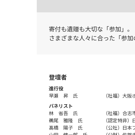
寄付も遺贈も大切な「参加」。
さまざまな人々に合った「参加
登壇者
進行役
早瀬 昇 氏
（社福）大阪
パネリスト
林 省吾 氏
（社福）合志
鵜尾 雅隆 氏
（認定特非）
髙橋 陽子 氏
（公社）日本
山田 健一郎 氏
（公財）佐賀