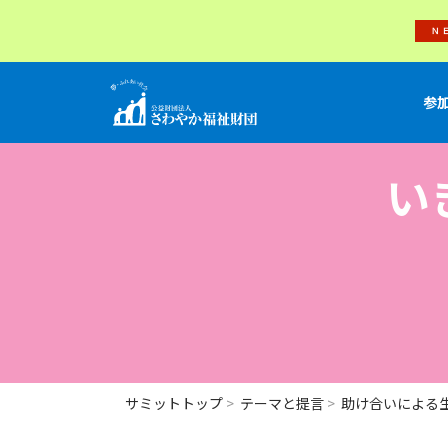
参
い
サミットトップ
テーマと提言
助け合いによる